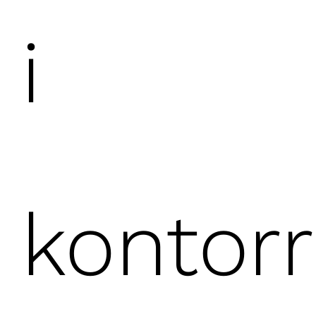
i
konto