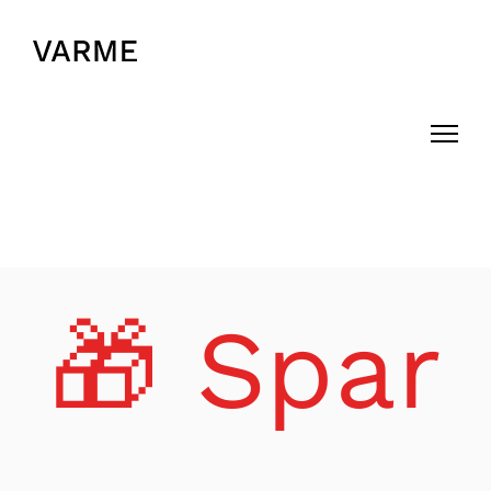
Skip
to
🎁 Spar