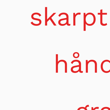
content
skarpt
hånd