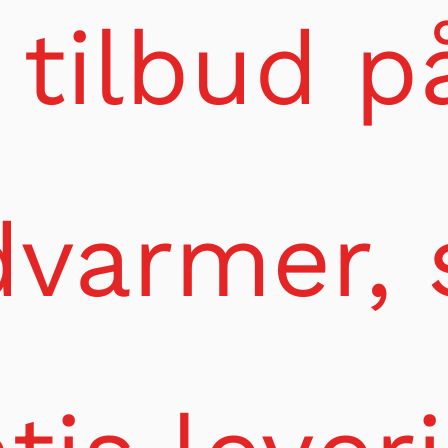
 tilbud p
varmer,