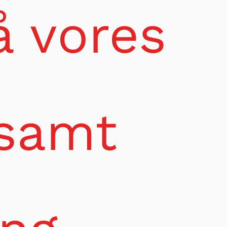
å vores
 samt