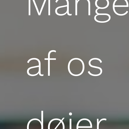
Mang
af os
døjer