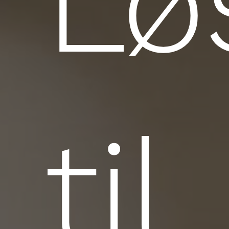
Lø
til